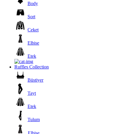
Body
Şort
Ceket
Elbise
Etek
Ruffles Collection
Büstiyer
Tayt
Etek
Tulum
Elbise