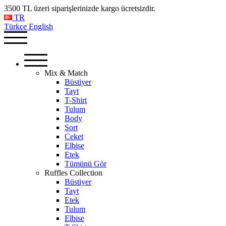
3500 TL üzeri siparişlerinizde kargo ücretsizdir.
TR
Türkçe
English
Mix & Match
Büstiyer
Tayt
T-Shirt
Tulum
Body
Şort
Ceket
Elbise
Etek
Tümünü Gör
Ruffles Collection
Büstiyer
Tayt
Etek
Tulum
Elbise