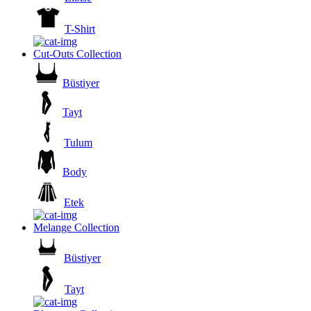
T-Shirt
Cut-Outs Collection
Büstiyer
Tayt
Tulum
Body
Etek
Melange Collection
Büstiyer
Tayt