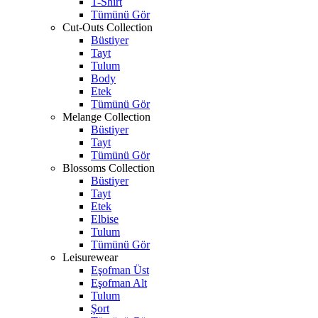
T-Shirt
Tümünü Gör
Cut-Outs Collection
Büstiyer
Tayt
Tulum
Body
Etek
Tümünü Gör
Melange Collection
Büstiyer
Tayt
Tümünü Gör
Blossoms Collection
Büstiyer
Tayt
Etek
Elbise
Tulum
Tümünü Gör
Leisurewear
Eşofman Üst
Eşofman Alt
Tulum
Şort