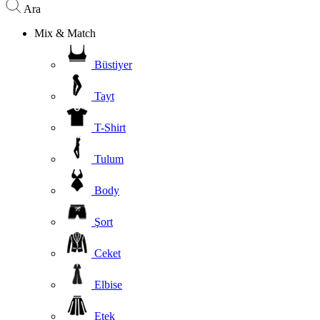
Ara
Mix & Match
Büstiyer
Tayt
T-Shirt
Tulum
Body
Şort
Ceket
Elbise
Etek