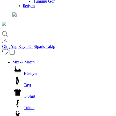
Tümünü Gör
İletişim
Giriş Yap
Kayıt Ol
Sipariş Takip
Mix & Match
Büstiyer
Tayt
T-Shirt
Tulum