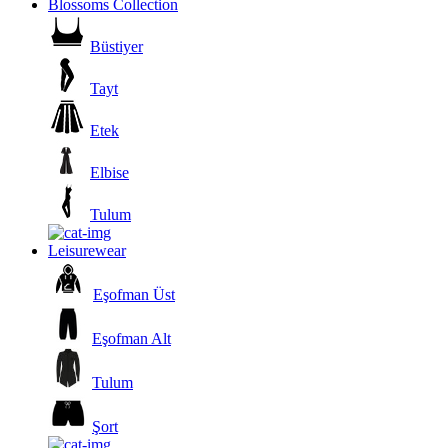
Blossoms Collection
Büstiyer
Tayt
Etek
Elbise
Tulum
Leisurewear
Eşofman Üst
Eşofman Alt
Tulum
Şort