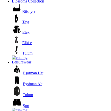
Blossoms Collection
Büstiyer
Tayt
Etek
Elbise
Tulum
Leisurewear
Eşofman Üst
Eşofman Alt
Tulum
Şort