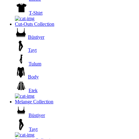
T-Shirt
Cut-Outs Collection
Büstiyer
Tayt
Tulum
Body
Etek
Melange Collection
Büstiyer
Tayt