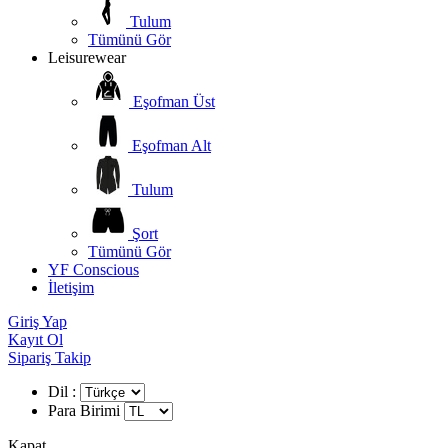
Tulum
Tümünü Gör
Leisurewear
Eşofman Üst
Eşofman Alt
Tulum
Şort
Tümünü Gör
YF Conscious
İletişim
Giriş Yap
Kayıt Ol
Sipariş Takip
Dil :
Para Birimi
Kapat