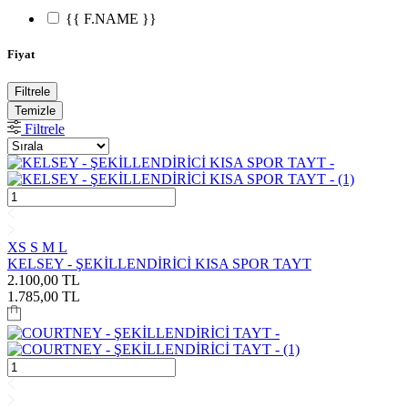
{{ F.NAME }}
Fiyat
Filtrele
Temizle
Filtrele
XS
S
M
L
KELSEY - ŞEKİLLENDİRİCİ KISA SPOR TAYT
2.100,00
TL
1.785,00
TL