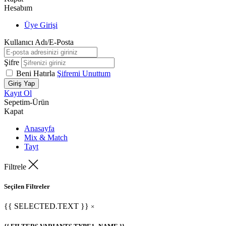
Hesabım
Üye Girişi
Kullanıcı Adı/E-Posta
Şifre
Beni Hatırla
Şifremi Unuttum
Giriş Yap
Kayıt Ol
Sepetim
-
Ürün
Kapat
Anasayfa
Mix & Match
Tayt
Filtrele
Seçilen Filtreler
{{ SELECTED.TEXT }}
×