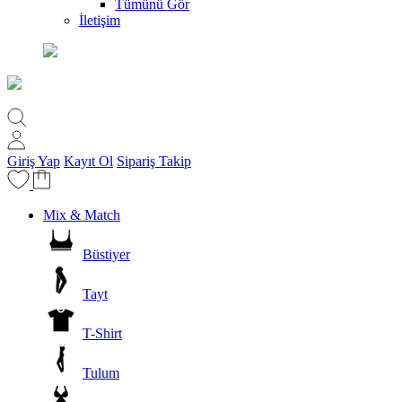
Tümünü Gör
İletişim
Giriş Yap
Kayıt Ol
Sipariş Takip
Mix & Match
Büstiyer
Tayt
T-Shirt
Tulum