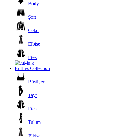
Body
Şort
Ceket
Elbise
Etek
Ruffles Collection
Büstiyer
Tayt
Etek
Tulum
Elbise