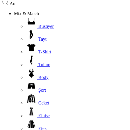
Ara
Mix & Match
Büstiyer
Tayt
T-Shirt
Tulum
Body
Şort
Ceket
Elbise
Etek