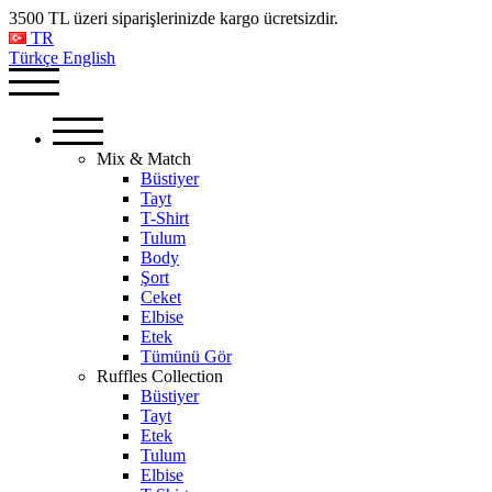
3500 TL üzeri siparişlerinizde kargo ücretsizdir.
TR
Türkçe
English
Mix & Match
Büstiyer
Tayt
T-Shirt
Tulum
Body
Şort
Ceket
Elbise
Etek
Tümünü Gör
Ruffles Collection
Büstiyer
Tayt
Etek
Tulum
Elbise