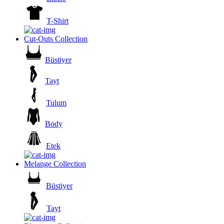
T-Shirt
Cut-Outs Collection
Büstiyer
Tayt
Tulum
Body
Etek
Melange Collection
Büstiyer
Tayt