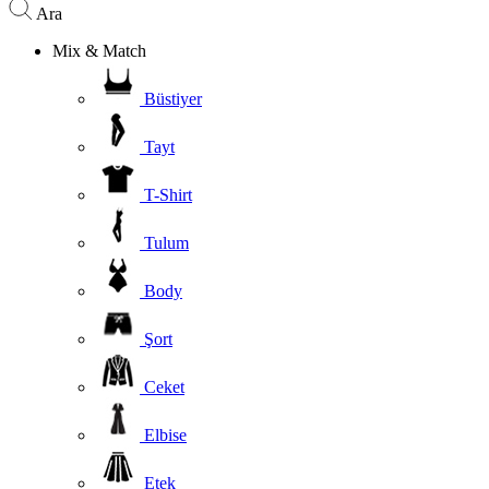
Ara
Mix & Match
Büstiyer
Tayt
T-Shirt
Tulum
Body
Şort
Ceket
Elbise
Etek