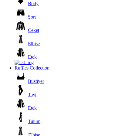
Body
Şort
Ceket
Elbise
Etek
Ruffles Collection
Büstiyer
Tayt
Etek
Tulum
Elbise