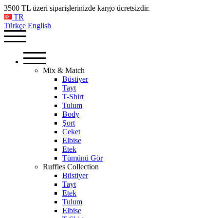
3500 TL üzeri siparişlerinizde kargo ücretsizdir.
TR
Türkçe
English
Mix & Match
Büstiyer
Tayt
T-Shirt
Tulum
Body
Şort
Ceket
Elbise
Etek
Tümünü Gör
Ruffles Collection
Büstiyer
Tayt
Etek
Tulum
Elbise