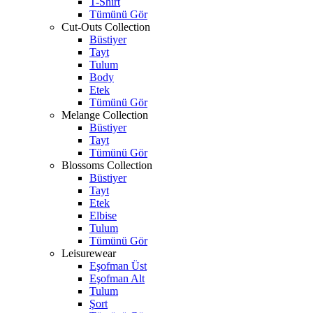
T-Shirt
Tümünü Gör
Cut-Outs Collection
Büstiyer
Tayt
Tulum
Body
Etek
Tümünü Gör
Melange Collection
Büstiyer
Tayt
Tümünü Gör
Blossoms Collection
Büstiyer
Tayt
Etek
Elbise
Tulum
Tümünü Gör
Leisurewear
Eşofman Üst
Eşofman Alt
Tulum
Şort