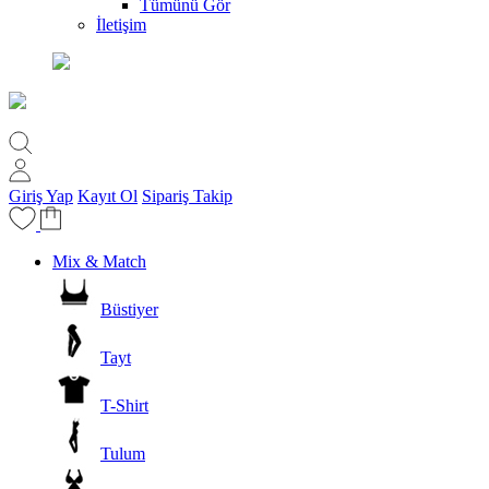
Tümünü Gör
İletişim
Giriş Yap
Kayıt Ol
Sipariş Takip
Mix & Match
Büstiyer
Tayt
T-Shirt
Tulum