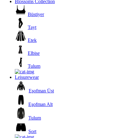
Blossoms Collection
Büstiyer
Tayt
Etek
Elbise
Tulum
Leisurewear
Eşofman Üst
Eşofman Alt
Tulum
Şort