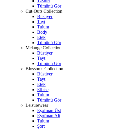
T-Shirt
Tümünü Gör
Cut-Outs Collection
Büstiyer
Tayt
Tulum
Body
Etek
Tümünü Gör
Melange Collection
Büstiyer
Tayt
Tümünü Gör
Blossoms Collection
Büstiyer
Tayt
Etek
Elbise
Tulum
Tümünü Gör
Leisurewear
Eşofman Üst
Eşofman Alt
Tulum
Şort