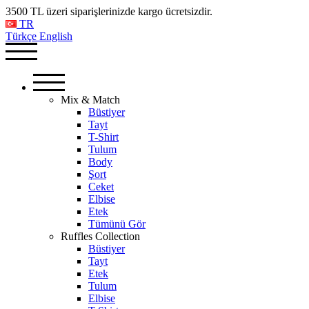
3500 TL üzeri siparişlerinizde kargo ücretsizdir.
TR
Türkçe
English
Mix & Match
Büstiyer
Tayt
T-Shirt
Tulum
Body
Şort
Ceket
Elbise
Etek
Tümünü Gör
Ruffles Collection
Büstiyer
Tayt
Etek
Tulum
Elbise