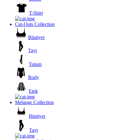
T-Shirt
Cut-Outs Collection
Büstiyer
Tayt
Tulum
Body
Etek
Melange Collection
Büstiyer
Tayt