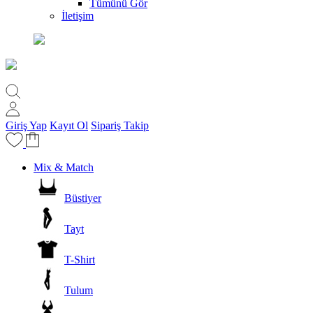
Tümünü Gör
İletişim
Giriş Yap
Kayıt Ol
Sipariş Takip
Mix & Match
Büstiyer
Tayt
T-Shirt
Tulum