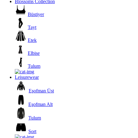
Blossoms Collection
Büstiyer
Tayt
Etek
Elbise
Tulum
Leisurewear
Eşofman Üst
Eşofman Alt
Tulum
Şort