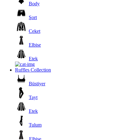
Body
Şort
Ceket
Elbise
Etek
Ruffles Collection
Büstiyer
Tayt
Etek
Tulum
Elbise