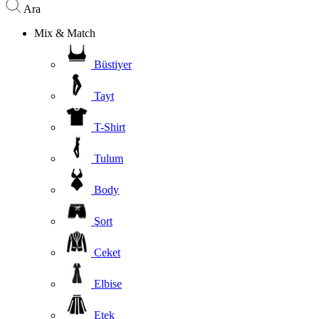
Ara
Mix & Match
Büstiyer
Tayt
T-Shirt
Tulum
Body
Şort
Ceket
Elbise
Etek