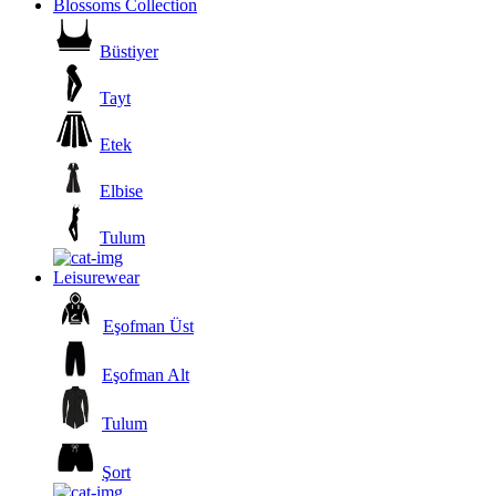
Blossoms Collection
Büstiyer
Tayt
Etek
Elbise
Tulum
Leisurewear
Eşofman Üst
Eşofman Alt
Tulum
Şort