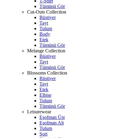
T-Shirt
Tümünü Gör
Cut-Outs Collection
Büstiyer
Tayt
Tulum
Body
Etek
Tümünü Gör
Melange Collection
Büstiyer
Tayt
Tümünü Gör
Blossoms Collection
Büstiyer
Tayt
Etek
Elbise
Tulum
Tümünü Gör
Leisurewear
Eşofman Üst
Eşofman Alt
Tulum
Şort