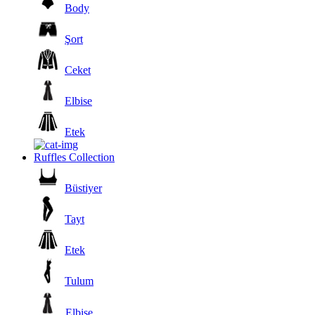
Body
Şort
Ceket
Elbise
Etek
Ruffles Collection
Büstiyer
Tayt
Etek
Tulum
Elbise