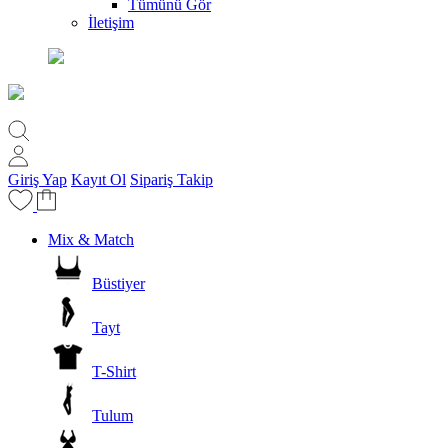
Tümünü Gör
İletişim
Giriş Yap
Kayıt Ol
Sipariş Takip
Mix & Match
Büstiyer
Tayt
T-Shirt
Tulum