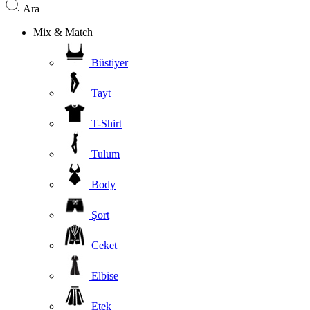
Ara
Mix & Match
Büstiyer
Tayt
T-Shirt
Tulum
Body
Şort
Ceket
Elbise
Etek