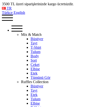
3500 TL üzeri siparişlerinizde kargo ücretsizdir.
TR
Türkçe
English
Mix & Match
Büstiyer
Tayt
T-Shirt
Tulum
Body
Şort
Ceket
Elbise
Etek
Tümünü Gör
Ruffles Collection
Büstiyer
Tayt
Etek
Tulum
Elbise