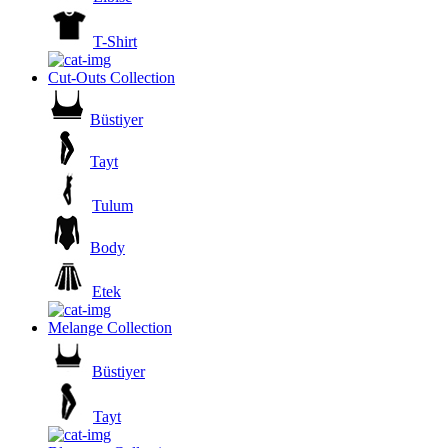
T-Shirt
Cut-Outs Collection
Büstiyer
Tayt
Tulum
Body
Etek
Melange Collection
Büstiyer
Tayt