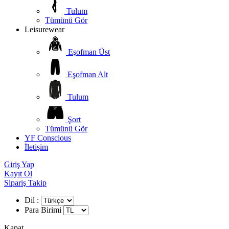
Tulum
Tümünü Gör
Leisurewear
Eşofman Üst
Eşofman Alt
Tulum
Şort
Tümünü Gör
YF Conscious
İletişim
Giriş Yap
Kayıt Ol
Sipariş Takip
Dil :
Para Birimi
Kapat