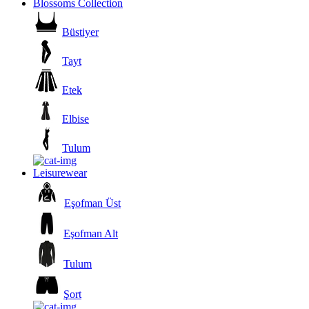
Blossoms Collection
Büstiyer
Tayt
Etek
Elbise
Tulum
Leisurewear
Eşofman Üst
Eşofman Alt
Tulum
Şort