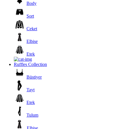
Body
Şort
Ceket
Elbise
Etek
Ruffles Collection
Büstiyer
Tayt
Etek
Tulum
Elbise