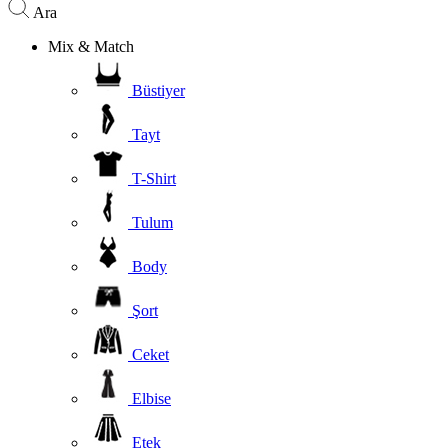
Ara
Mix & Match
Büstiyer
Tayt
T-Shirt
Tulum
Body
Şort
Ceket
Elbise
Etek