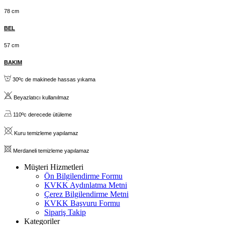
78 cm
BEL
57 cm
BAKIM
30ºc de makinede hassas yıkama
B
eyazlatıcı kullanılmaz
110ºc derecede ütüleme
K
uru temizleme yapılamaz
M
erdaneli temizleme yapılamaz
Müşteri Hizmetleri
Ön Bilgilendirme Formu
KVKK Aydınlatma Metni
Çerez Bilgilendirme Metni
KVKK Başvuru Formu
Sipariş Takip
Kategoriler