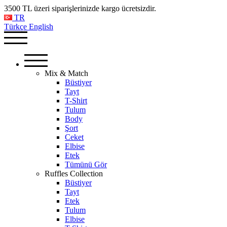
3500 TL üzeri siparişlerinizde kargo ücretsizdir.
TR
Türkçe
English
Mix & Match
Büstiyer
Tayt
T-Shirt
Tulum
Body
Şort
Ceket
Elbise
Etek
Tümünü Gör
Ruffles Collection
Büstiyer
Tayt
Etek
Tulum
Elbise