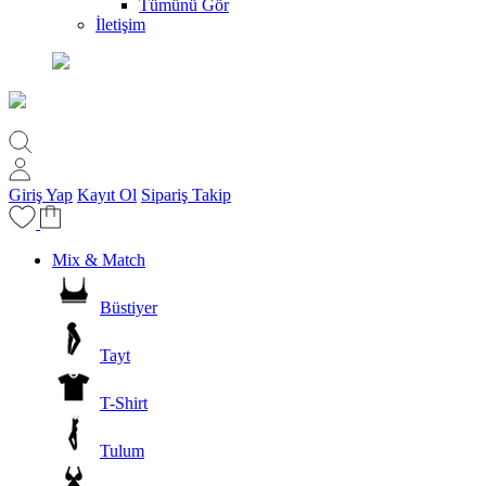
Tümünü Gör
İletişim
Giriş Yap
Kayıt Ol
Sipariş Takip
Mix & Match
Büstiyer
Tayt
T-Shirt
Tulum