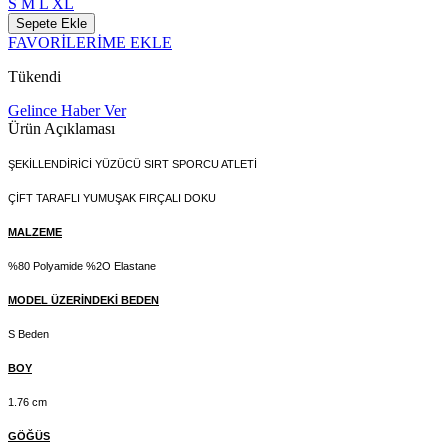
S
M
L
XL
Sepete Ekle
FAVORİLERİME EKLE
Tükendi
Gelince Haber Ver
Ürün Açıklaması
ŞEKİLLENDİRİCİ YÜZÜCÜ SIRT SPORCU ATLETİ
ÇİFT TARAFLI YUMUŞAK FIRÇALI DOKU
MALZEME
%80 Polyamide %2O Elastane
MODEL ÜZERİNDEKİ BEDEN
S Beden
BOY
1.76 cm
GÖĞÜS