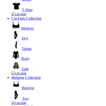
T-Shirt
Cut-Outs Collection
Büstiyer
Tayt
Tulum
Body
Etek
Melange Collection
Büstiyer
Tayt