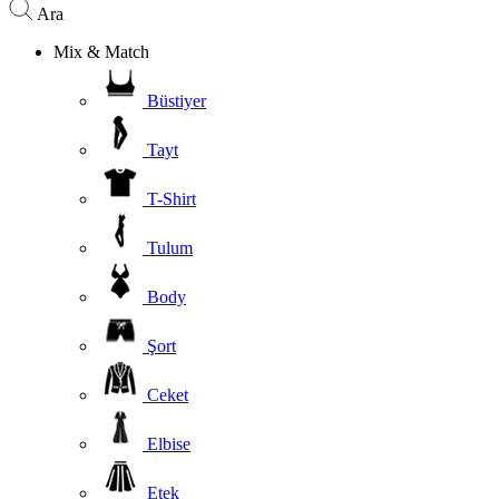
Ara
Mix & Match
Büstiyer
Tayt
T-Shirt
Tulum
Body
Şort
Ceket
Elbise
Etek