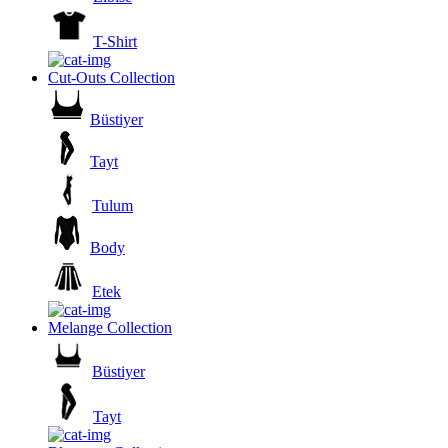
T-Shirt
Cut-Outs Collection
Büstiyer
Tayt
Tulum
Body
Etek
Melange Collection
Büstiyer
Tayt