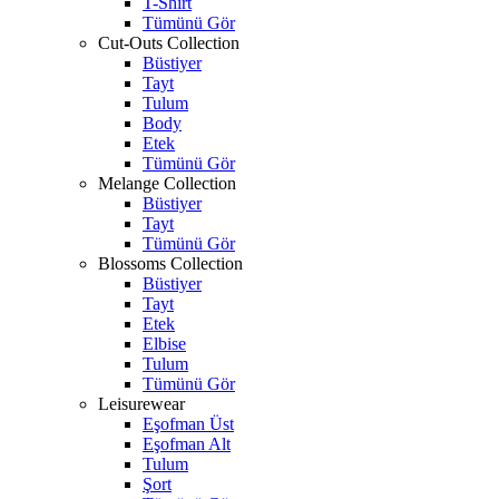
T-Shirt
Tümünü Gör
Cut-Outs Collection
Büstiyer
Tayt
Tulum
Body
Etek
Tümünü Gör
Melange Collection
Büstiyer
Tayt
Tümünü Gör
Blossoms Collection
Büstiyer
Tayt
Etek
Elbise
Tulum
Tümünü Gör
Leisurewear
Eşofman Üst
Eşofman Alt
Tulum
Şort