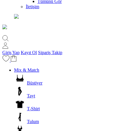
Tümünü Gör
İletişim
Giriş Yap
Kayıt Ol
Sipariş Takip
Mix & Match
Büstiyer
Tayt
T-Shirt
Tulum