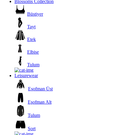
Blossoms Collection
Büstiyer
Tayt
Etek
Elbise
Tulum
Leisurewear
Eşofman Üst
Eşofman Alt
Tulum
Şort