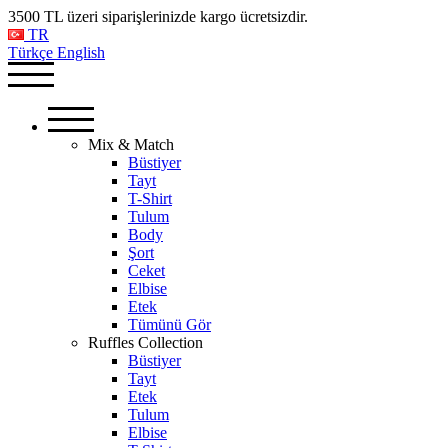
3500 TL üzeri siparişlerinizde kargo ücretsizdir.
TR
Türkçe
English
Mix & Match
Büstiyer
Tayt
T-Shirt
Tulum
Body
Şort
Ceket
Elbise
Etek
Tümünü Gör
Ruffles Collection
Büstiyer
Tayt
Etek
Tulum
Elbise