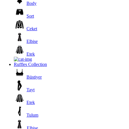
Body
Şort
Ceket
Elbise
Etek
Ruffles Collection
Büstiyer
Tayt
Etek
Tulum
Elbise